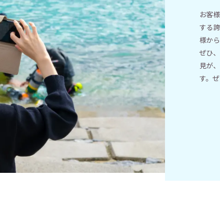
お客様
する誇
様から
ぜひ、
見が、
す。ぜ