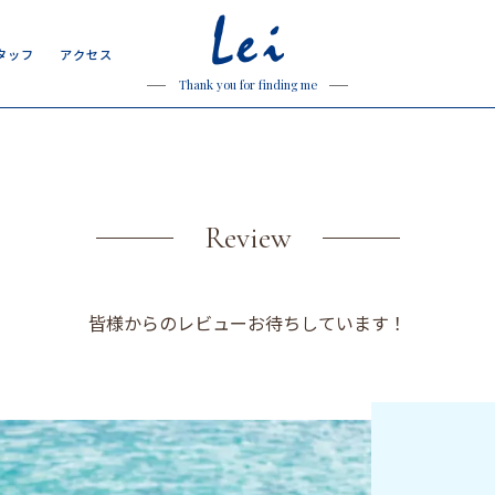
Lei
タ
ッ
フ
ア
ク
セ
ス
タ
ッ
フ
ア
ク
セ
ス
Thank you for finding me
Review
皆様からのレビューお待ちしています！