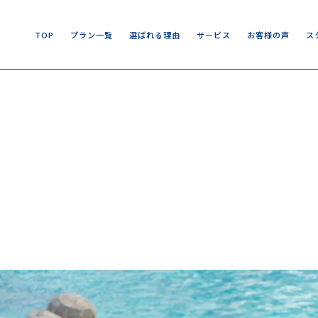
T
O
P
プ
ラ
ン
一
覧
選
ば
れ
る
理
由
サ
ー
ビ
ス
お
客
様
の
声
ス
T
O
P
プ
ラ
ン
一
覧
選
ば
れ
る
理
由
サ
ー
ビ
ス
お
客
様
の
声
ス