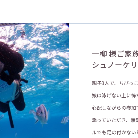
一柳 様ご家
シュノーケ
親子3人で、ちびっ
娘は泳げない上に怖
心配しながらの参加
添っていただき、無
ルでも足の付かない