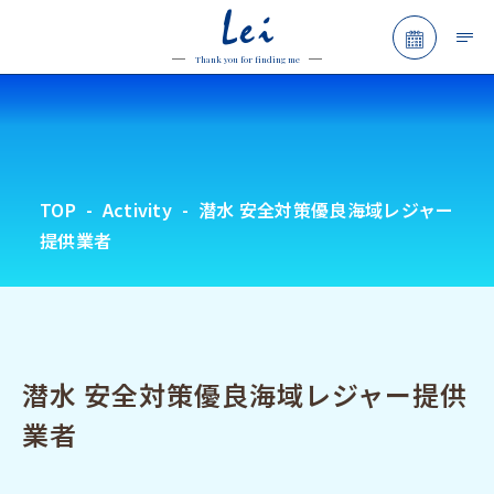
Lei
予約フォ
Thank you for finding me
TOP
Activity
潜水 安全対策優良海域レジャー
提供業者
潜水 安全対策優良海域レジャー提供
業者