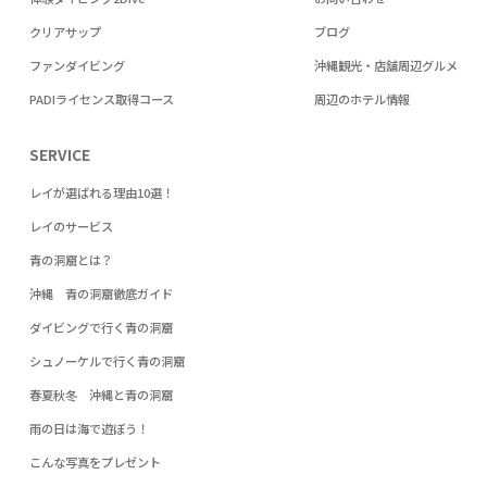
クリアサップ
ブログ
ファンダイビング
沖縄観光・店舗周辺グルメ
PADIライセンス取得コース
周辺のホテル情報
SERVICE
レイが選ばれる理由10選！
レイのサービス
青の洞窟とは？
沖縄 青の洞窟徹底ガイド
ダイビングで行く青の洞窟
シュノーケルで行く青の洞窟
春夏秋冬 沖縄と青の洞窟
雨の日は海で遊ぼう！
こんな写真をプレゼント