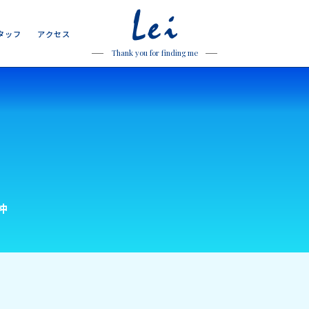
Lei
タ
ッ
フ
ア
ク
セ
ス
タ
ッ
フ
ア
ク
セ
ス
Thank you for finding me
沖