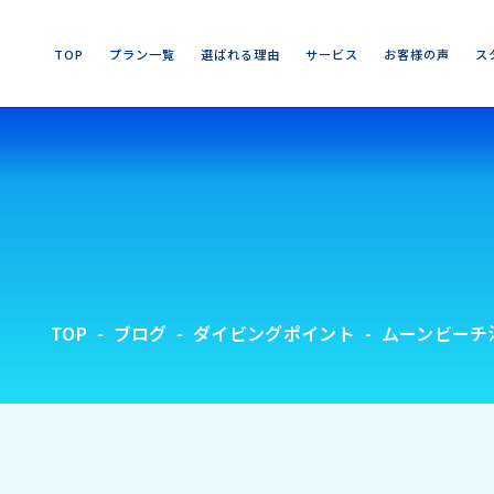
T
O
P
プ
ラ
ン
一
覧
選
ば
れ
る
理
由
サ
ー
ビ
ス
お
客
様
の
声
ス
T
O
P
プ
ラ
ン
一
覧
選
ば
れ
る
理
由
サ
ー
ビ
ス
お
客
様
の
声
ス
TOP
ブログ
ダイビングポイント
ムーンビーチ