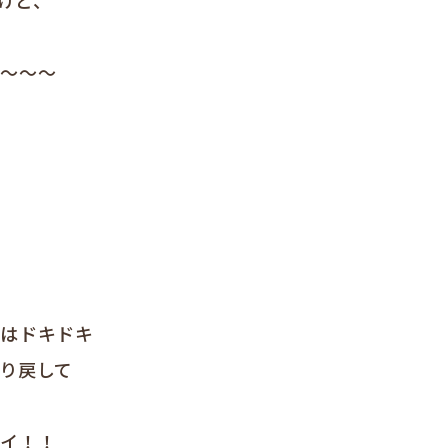
るけど、
～～～～
めはドキドキ
り戻して
シイ！！