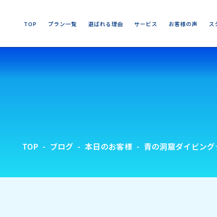
T
O
P
プ
ラ
ン
一
覧
選
ば
れ
る
理
由
サ
ー
ビ
ス
お
客
様
の
声
ス
T
O
P
プ
ラ
ン
一
覧
選
ば
れ
る
理
由
サ
ー
ビ
ス
お
客
様
の
声
ス
TOP
ブログ
本日のお客様
青の洞窟ダイビング