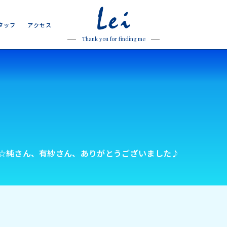
Lei
タ
ッ
フ
ア
ク
セ
ス
タ
ッ
フ
ア
ク
セ
ス
Thank you for finding me
☆純さん、有紗さん、ありがとうございました♪