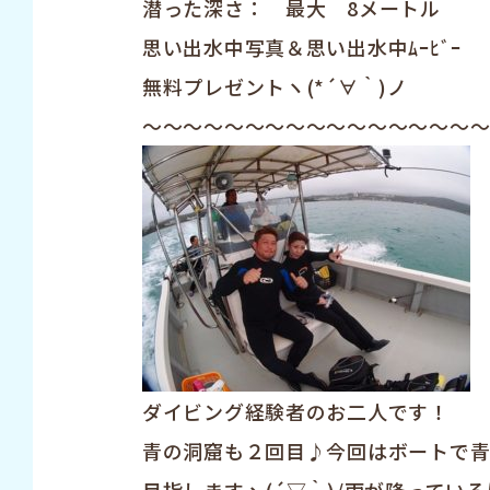
潜った深さ： 最大 8メートル
思い出水中写真＆思い出水中ﾑｰﾋﾞｰ
無料プレゼントヽ(*´∀｀)ノ
～～～～～～～～～～～～～～～～
ダイビング経験者のお二人です！
青の洞窟も２回目♪今回はボートで