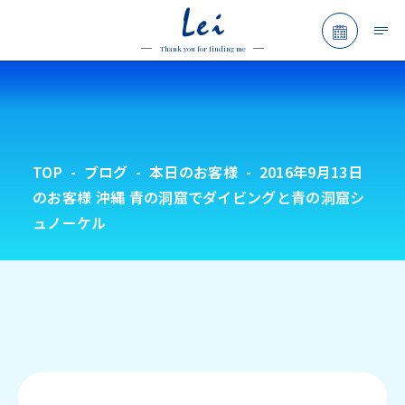
Lei
予約フォ
Thank you for finding me
TOP
ブログ
本日のお客様
2016年9月13日
のお客様 沖縄 青の洞窟でダイビングと青の洞窟シ
ュノーケル