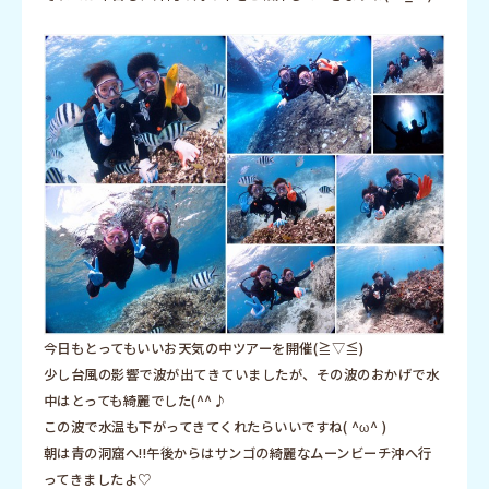
今日もとってもいいお天気の中ツアーを開催(≧▽≦)
少し台風の影響で波が出てきていましたが、その波のおかげで水
中はとっても綺麗でした(^^♪
この波で水温も下がってきてくれたらいいですね( ^ω^ )
朝は青の洞窟へ!!午後からはサンゴの綺麗なムーンビーチ沖へ行
ってきましたよ♡