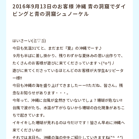
2016年9月13日のお客様 沖縄 青の洞窟でダイ
ビングと青の洞窟シュノーケル
はいさーい(≧▽≦)
今日も気温31℃と、まだまだ『夏』の沖縄でーす♪
９月も半ばに差し掛かり、残りわずかな夏休みの思い出作りで、
たくさんのお客様が遊びに来てくださっていますヽ(^o^)丿
遊びに来てくださっているほとんどのお客様が大学生&リピータ
ー様!!
今日も沖縄の海を盛り上げてきましたーー!!ただね、皆さん。残
念なお知らせがあります・・・。
今年って、沖縄に台風が全然きていないでしょ？珊瑚が危ない!!
台風で波がたち、水温が下がらないから珊瑚の白化現象があちこ
ちで起きています。
イキイキした珊瑚が見れるのは今だけです！皆さん早めに沖縄へ
来てくださいね!!
それでは本日も、沖縄の海の中をご紹介していきますね(*^_^*)