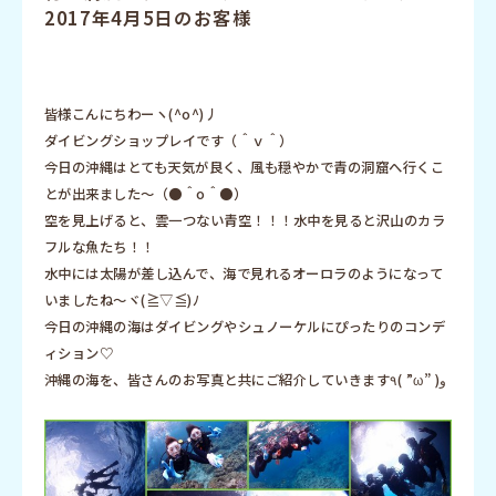
2017年4月5日のお客様
皆様こんにちわーヽ(^o^)丿
ダイビングショップレイです（＾ｖ＾）
今日の沖縄はとても天気が良く、風も穏やかで青の洞窟へ行くこ
とが出来ました～（●＾o＾●）
空を見上げると、雲一つない青空！！！水中を見ると沢山のカラ
フルな魚たち！！
水中には太陽が差し込んで、海で見れるオーロラのようになって
いましたね～ヾ(≧▽≦)ﾉ
今日の沖縄の海はダイビングやシュノーケルにぴったりのコンデ
ィション♡
沖縄の海を、皆さんのお写真と共にご紹介していきます٩( ”ω” )و