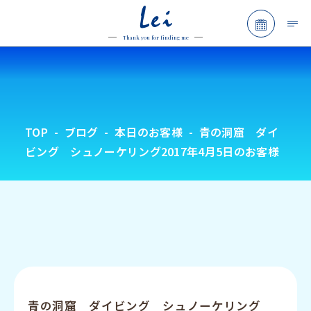
Lei
予約フォ
Thank you for finding me
TOP
ブログ
本日のお客様
青の洞窟 ダイ
ビング シュノーケリング2017年4月5日のお客様
青の洞窟 ダイビング シュノーケリング