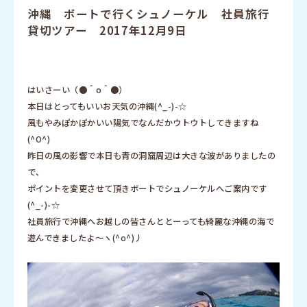
沖縄 ボートで行くシュノーケル 社員旅行
貸切ツアー 2017年12月9日
はいさーい（●＾o＾●）
本日はとってもいいお天気の沖縄(^_-)-☆
風もやみぽかぽかいい陽気でなんだかウトウトしてきますね
(^O^)
昨日の風の影響で本日も青の洞窟周辺は大きな波がありましたの
で、
ポイントを変更させて頂きボートでシュノーケルへご案内です
(^_-)-☆
社員旅行で沖縄へお越しの皆さんととーっても綺麗な沖縄の海で
遊んできましたよ～ヽ(^o^)丿