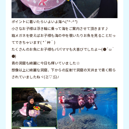
ポイントに着いたらいよいよ海へ(*^-^*)
小さなお子様は浮き輪に乗って海をご案内させて頂きます♪
箱メガネを使えばお子様も海の中を覗いたりお魚を見ることだっ
てできちゃいます( *´艸｀)
たくさんのお魚にお子様もパパママも大喜びでしたよ～(●´ω｀
●)
青の洞窟も綺麗に今日も輝いていました☆
想像以上に綺麗な洞窟、下からの反射で洞窟の天井まで青く照ら
されていましたねヾ(≧▽≦)ﾉ