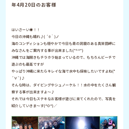
年4月20日のお客様
はいさーい☀︎！！
今日の沖縄も晴れ♪( ´θ｀)ノ
海のコンディションも穏やかで今日も青の洞窟のある真栄田岬に
みなさんをご案内する事が出来ました(*^^*)
沖縄では海開きもチラホラ始まっているので、もちろんビーチで
遊ぶのも最高ですが
やっぱり沖縄に来たらキレイな海で水中も探検したいですよね(*
´∀`)♪
そんな時は、ダイビングやシュノーケル！！水の中をたくさん観
察する事が出来ますよ〜♪
それでは今日もステキなお客様が遊びに来てくれたので、写真を
紹介していきま〜す(^O^)／