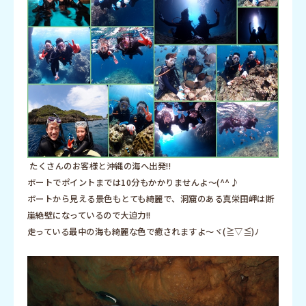
たくさんのお客様と沖縄の海へ出発!!
ボートでポイントまでは10分もかかりませんよ～(^^♪
ボートから見える景色もとても綺麗で、洞窟のある真栄田岬は断
崖絶壁になっているので大迫力!!
走っている最中の海も綺麗な色で癒されますよ～ヾ(≧▽≦)ﾉ