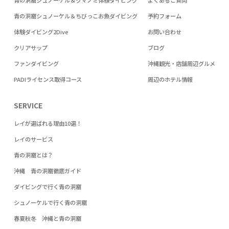
青の洞窟シュノーケル＆クマノミ体験ダイビング
よくあるご質問
青の洞窟シュノーケル＆ちびっこお魚ダイビング
予約フォーム
体験ダイビング2Dive
お問い合わせ
クリアサップ
ブログ
ファンダイビング
沖縄観光・店舗周辺グルメ
PADIライセンス取得コース
周辺のホテル情報
SERVICE
レイが選ばれる理由10選！
レイのサービス
青の洞窟とは？
沖縄 青の洞窟徹底ガイド
ダイビングで行く青の洞窟
シュノーケルで行く青の洞窟
春夏秋冬 沖縄と青の洞窟