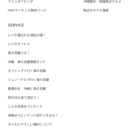
ファンダイビング
沖縄観光・店舗周辺グルメ
PADIライセンス取得コース
周辺のホテル情報
SERVICE
レイが選ばれる理由10選！
レイのサービス
青の洞窟とは？
沖縄 青の洞窟徹底ガイド
ダイビングで行く青の洞窟
シュノーケルで行く青の洞窟
春夏秋冬 沖縄と青の洞窟
雨の日は海で遊ぼう！
こんな写真をプレゼント
体験ダイビングって何ができるの？
子どもにやさしい機材について