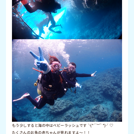
もう少しすると海の中はベビーラッシュです╰(*´︶`*)╯♡
たくさんのお魚の赤ちゃんが見れますよ〜！！