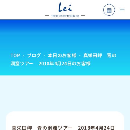
Lei
予約フォ
Thank you for finding me
TOP
ブログ
本日のお客様
真栄田岬 青の
洞窟ツアー 2018年4月24日のお客様
真栄田岬 青の洞窟ツアー 2018年4月24日