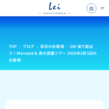
Lei
予約フォ
Thank you for finding me
TOP
ブログ
本日のお客様
GW 海で遊ぼ
う！Mermaid & 青の洞窟ツアー 2018年5月5日の
お客様