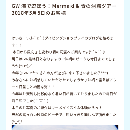
GW 海で遊ぼう！Mermaid & 青の洞窟ツアー
2018年5月5日のお客様
はいさーい♪(´ε｀ )ダイビングショップレイのブログを始めま
す！！
本日から風向きも変わり青の洞窟へご案内です(*´∀`)♪
明日はGW最終日となりますので沖縄のピークも今日まででしょ
うか(^O^)／
今年もGWでたくさんの方が遊びに来て下さいました(*^^*)
みなさんに沖縄感じていただけたでしょうか♪沖縄と言えばアツ
ーイ日差しと綺麗な海！！
今年はお天気も比較的よく暑い日が続いておりましたので毎日が
海日和でした( ´ ▽ ` )
本日のお写真のご紹介はマーメイドスイム体験からっ！
天然の真っ白い砂浜のビーチで、思いっきり楽しんで頂きました
(^_^)/