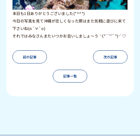
本日も1日ありがとうございました(*^^*)
今日の写真を見て沖縄が恋しくなった際はまた気軽に遊びに来て
下さいね(о´∀`о)
それではみなさんまたいつかお会いしましょ〜う╰(*´︶`*)╯♡
前の記事
次の記事
記事一覧