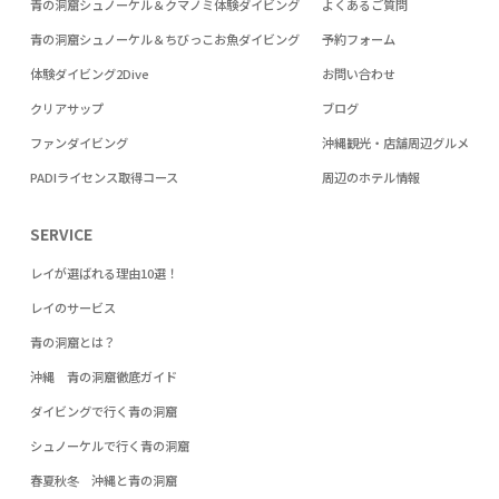
青の洞窟シュノーケル＆クマノミ体験ダイビング
よくあるご質問
青の洞窟シュノーケル＆ちびっこお魚ダイビング
予約フォーム
体験ダイビング2Dive
お問い合わせ
クリアサップ
ブログ
ファンダイビング
沖縄観光・店舗周辺グルメ
PADIライセンス取得コース
周辺のホテル情報
SERVICE
レイが選ばれる理由10選！
レイのサービス
青の洞窟とは？
沖縄 青の洞窟徹底ガイド
ダイビングで行く青の洞窟
シュノーケルで行く青の洞窟
春夏秋冬 沖縄と青の洞窟