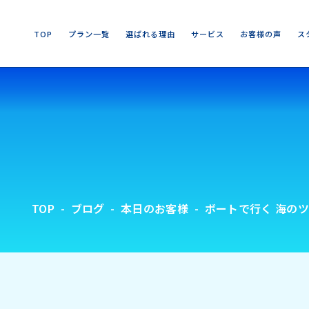
T
O
P
プ
ラ
ン
一
覧
選
ば
れ
る
理
由
サ
ー
ビ
ス
お
客
様
の
声
ス
T
O
P
プ
ラ
ン
一
覧
選
ば
れ
る
理
由
サ
ー
ビ
ス
お
客
様
の
声
ス
TOP
ブログ
本日のお客様
ボートで行く 海のツア