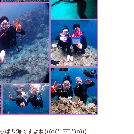
海ですよね(((o(*ﾟ▽ﾟ*)o)))