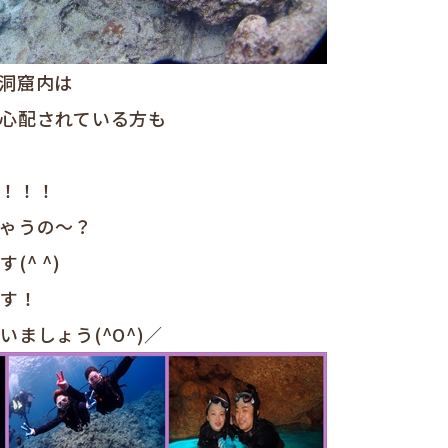
洞窟内は
心配されている方も
！！！
ゃうの〜？
^ ^)
です！
ましょう(^O^)／