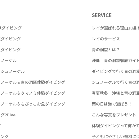
SERVICE
験ダイビング
レイが選ばれる理由10選
験ダイビング
レイのサービス
魚ダイビング
青の洞窟とは？
ュノーケル
沖縄 青の洞窟徹底ガイ
魚シュノーケル
ダイビングで行く青の洞
ュノーケル＆青の洞窟体験ダイビング
シュノーケルで行く青の
ュノーケル＆クマノミ体験ダイビング
春夏秋冬 沖縄と青の洞
ュノーケル＆ちびっこお魚ダイビング
雨の日は海で遊ぼう！
2Dive
こんな写真をプレゼント
プ
体験ダイビングって何が
ビング
子どもにやさしい機材に