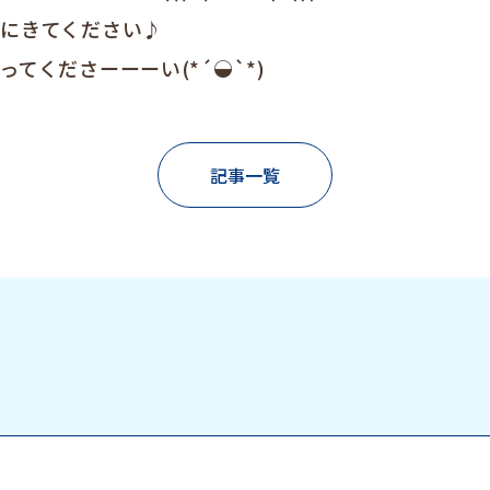
にきてください♪
てくださーーーい(*´◒`*)
記事一覧