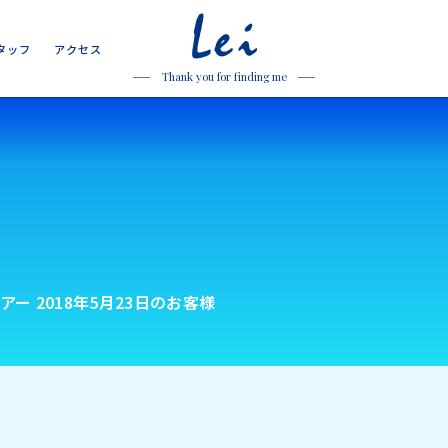
Lei
タ
ッ
フ
ア
ク
セ
ス
タ
ッ
フ
ア
ク
セ
ス
Thank you for finding me
ー 2018年5月23日のお客様