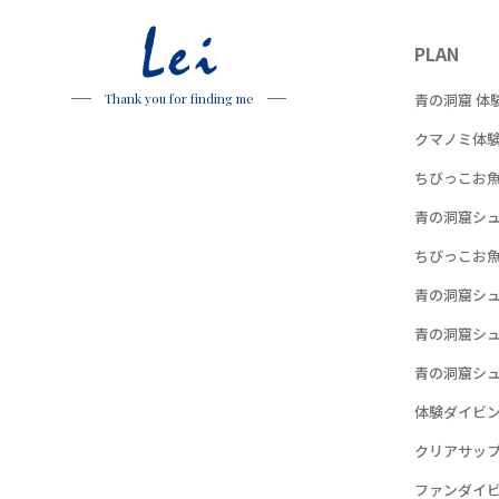
Lei
PLAN
青の洞窟 体
Thank you for finding me
クマノミ体
ちびっこお
青の洞窟シ
ちびっこお
青の洞窟シ
青の洞窟シ
青の洞窟シ
体験ダイビング
クリアサッ
ファンダイ