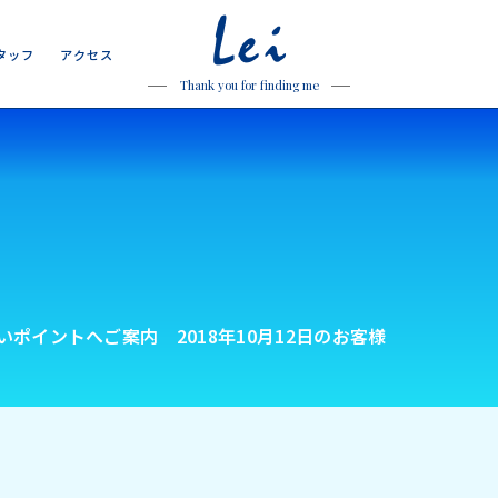
Lei
タ
ッ
フ
ア
ク
セ
ス
タ
ッ
フ
ア
ク
セ
ス
Thank you for finding me
ポイントへご案内 2018年10月12日のお客様