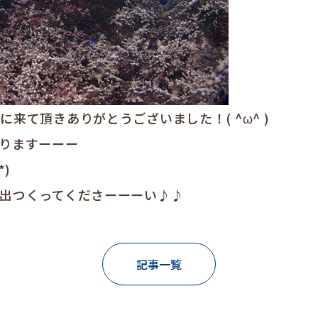
来て頂きありがとうございました！( ^ω^ )
りますーーー
)
出つくってくださーーーい♪♪
記事一覧