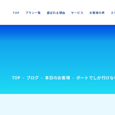
T
O
P
プ
ラ
ン
一
覧
選
ば
れ
る
理
由
サ
ー
ビ
ス
お
客
様
の
声
ス
T
O
P
プ
ラ
ン
一
覧
選
ば
れ
る
理
由
サ
ー
ビ
ス
お
客
様
の
声
ス
TOP
ブログ
本日のお客様
ボートでしか行けない