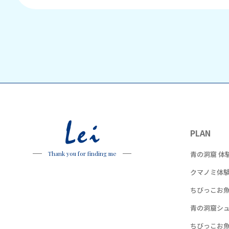
Lei
PLAN
青の洞窟 体
Thank you for finding me
クマノミ体
ちびっこお
青の洞窟シ
ちびっこお