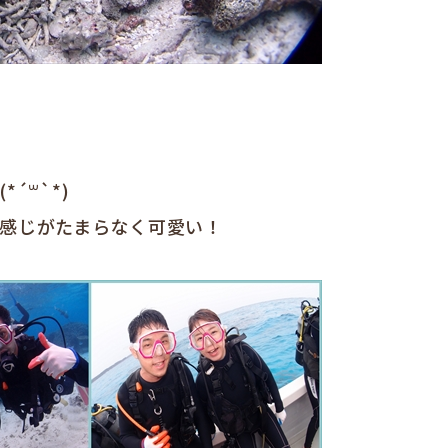
´꒳`*)
感じがたまらなく可愛い！