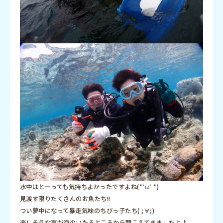
水中はとーっても気持ちよかったですよね(*‘ω‘ *)
見渡す限りたくさんのお魚たち!!
つい夢中になって暴走気味のちびっ子たち( ;∀;)
楽しそうな声が海のいたるところから聞こえてきましたよ♪