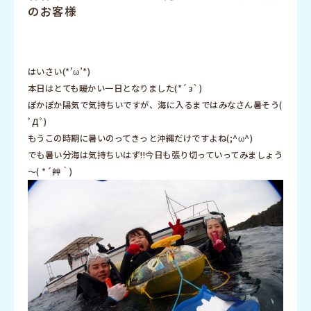
のお客様
はいさい(*’ω’*)
本日はとても暖かい一日となりました(*´з`)
ぽかぽか陽気で気持ちいですが、海に入るまではみなさん暑そう(
ﾟДﾟ)
もうこの時期に暑いのってきっと沖縄だけですよね(;^ω^)
でも暑い分海は気持ちいはず!!今日も張り切っていってみましょう
～( *´艸｀)