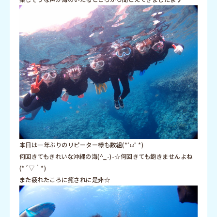
本日は一年ぶりのリピーター様も数組(*‘ω‘ *)
何回きてもきれいな沖縄の海(^_-)-☆何回きても飽きませんよね
(*´▽｀*)
また疲れたころに癒されに是非☆