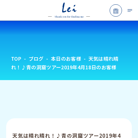
Lei
予約フォ
Thank you for finding me
TOP
ブログ
本日のお客様
天気は晴れ晴
れ！♪青の洞窟ツアー2019年4月18日のお客様
天気は晴れ晴れ！♪青の洞窟ツアー2019年4