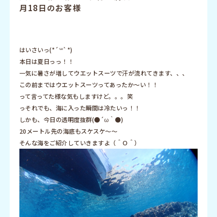
月18日のお客様
はいさいっ(*´꒳`*)
本日は夏日っっ！！
一気に暑さが増してウエットスーツで汗が流れてきます、、、
この前まではウエットスーツってあったか〜い！！
って言ってた様な気もしますけど。。。笑
っそれでも、海に入った瞬間は冷たいっ！！
しかも、今日の透明度抜群(●´ω｀●)
20メートル先の海底もスケスケ〜〜
そんな海をご紹介していきますよ（＾Ｏ＾）