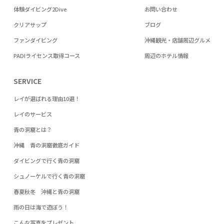
体験ダイビング2Dive
お問い合わせ
クリアサップ
ブログ
ファンダイビング
沖縄観光・店舗周辺グルメ
PADIライセンス取得コース
周辺のホテル情報
SERVICE
レイが選ばれる理由10選！
レイのサービス
青の洞窟とは？
沖縄 青の洞窟徹底ガイド
ダイビングで行く青の洞窟
シュノーケルで行く青の洞窟
春夏秋冬 沖縄と青の洞窟
雨の日は海で遊ぼう！
こんな写真をプレゼント