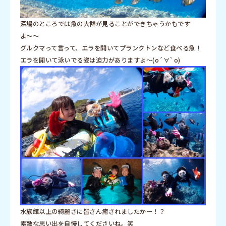
深場のところでは魚の大群が見ることができちゃうかもです
よ〜〜
グルクマって言って、エラを開いてプランクトンなど食べる魚！
エラを開いて泳いでる姿は迫力がありますよ〜(о´∀`о)
水族館以上の綺麗さに皆さん癒されましたかー！？
素敵な思い出を自慢してくださいね。笑