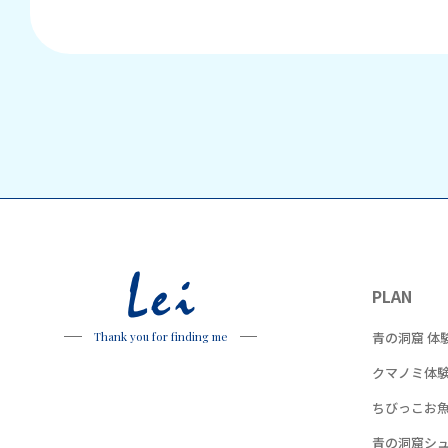
Lei
PLAN
青の洞窟 体
Thank you for finding me
クマノミ体
ちびっこお
青の洞窟シ