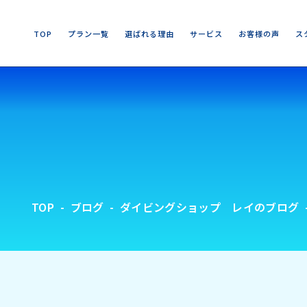
T
O
P
プ
ラ
ン
一
覧
選
ば
れ
る
理
由
サ
ー
ビ
ス
お
客
様
の
声
ス
T
O
P
プ
ラ
ン
一
覧
選
ば
れ
る
理
由
サ
ー
ビ
ス
お
客
様
の
声
ス
TOP
ブログ
ダイビングショップ レイのブログ