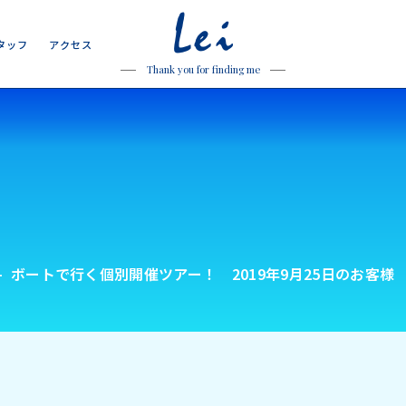
Lei
タ
ッ
フ
ア
ク
セ
ス
タ
ッ
フ
ア
ク
セ
ス
Thank you for finding me
ボートで行く個別開催ツアー！ 2019年9月25日のお客様