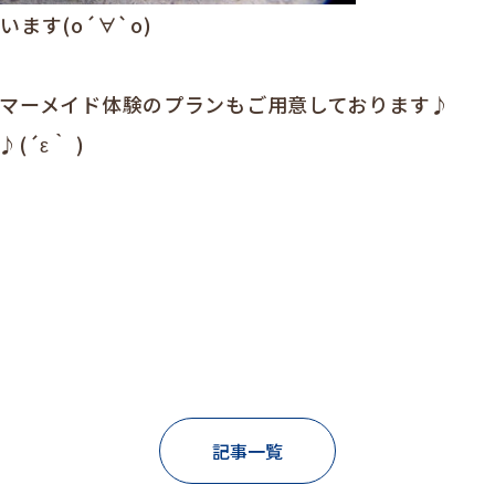
ます(о´∀`о)
マーメイド体験のプランもご用意しております♪
´ε｀ )
記事一覧