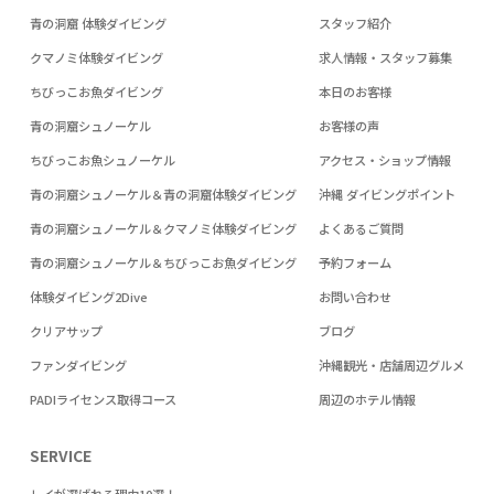
青の洞窟 体験ダイビング
スタッフ紹介
クマノミ体験ダイビング
求人情報・スタッフ募集
ちびっこお魚ダイビング
本日のお客様
青の洞窟シュノーケル
お客様の声
ちびっこお魚シュノーケル
アクセス・ショップ情報
青の洞窟シュノーケル＆青の洞窟体験ダイビング
沖縄 ダイビングポイント
青の洞窟シュノーケル＆クマノミ体験ダイビング
よくあるご質問
青の洞窟シュノーケル＆ちびっこお魚ダイビング
予約フォーム
体験ダイビング2Dive
お問い合わせ
クリアサップ
ブログ
ファンダイビング
沖縄観光・店舗周辺グルメ
PADIライセンス取得コース
周辺のホテル情報
SERVICE