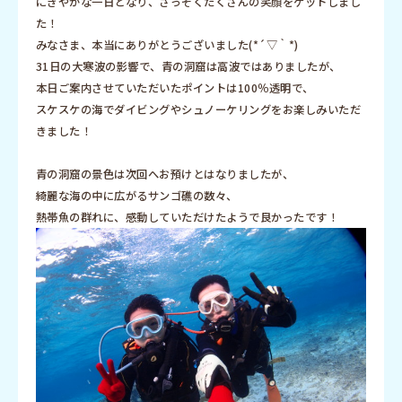
にぎやかな一日となり、さっそくたくさんの笑顔をゲットしまし
た！
みなさま、本当にありがとうございました(*´▽｀*)
31日の大寒波の影響で、青の洞窟は高波ではありましたが、
本日ご案内させていただいたポイントは100％透明で、
スケスケの海でダイビングやシュノーケリングをお楽しみいただ
きました！
青の洞窟の景色は次回へお預けとはなりましたが、
綺麗な海の中に広がるサンゴ礁の数々、
熱帯魚の群れに、感動していただけたようで良かったです！