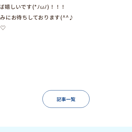
嬉しいです(*ﾉωﾉ)！！！
みにお待ちしております(^^♪
)♡
記事一覧