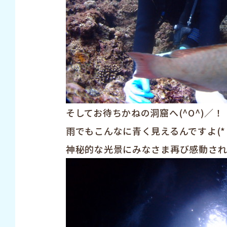
そしてお待ちかねの洞窟へ(^O^)／！
雨でもこんなに青く見えるんですよ(*´
神秘的な光景にみなさま再び感動されてま