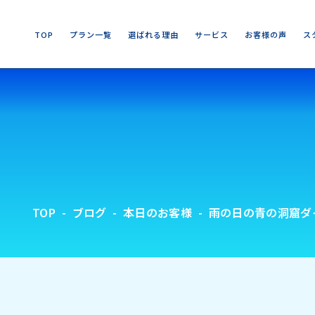
T
O
P
プ
ラ
ン
一
覧
選
ば
れ
る
理
由
サ
ー
ビ
ス
お
客
様
の
声
ス
T
O
P
プ
ラ
ン
一
覧
選
ば
れ
る
理
由
サ
ー
ビ
ス
お
客
様
の
声
ス
TOP
ブログ
本日のお客様
雨の日の青の洞窟ダイ