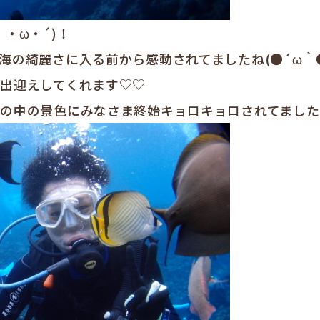
・ω・´)！
海の綺麗さに入る前から感動されてましたね(●´ω｀
出迎えしてくれます♡♡
の中の景色にみなさま終始キョロキョロされてました)^