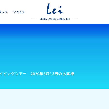
Lei
タ
ッ
フ
ア
ク
セ
ス
タ
ッ
フ
ア
ク
セ
ス
Thank you for finding me
ビングツアー 2020年3月13日のお客様