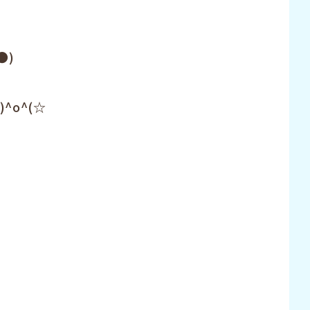
●)
o^(☆