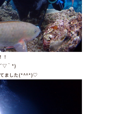
！！
▽｀*)
した(*^^*)♡