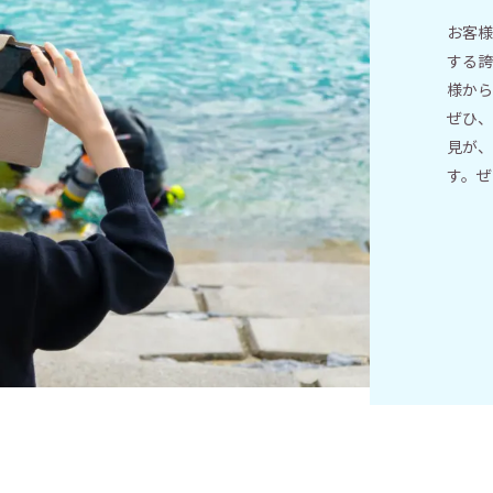
お客様
する誇
様から
ぜひ、
見が、
す。ぜ