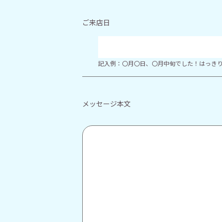
ご来店日
記入例：〇月〇日、〇月中旬でした！はっき
メッセージ本文