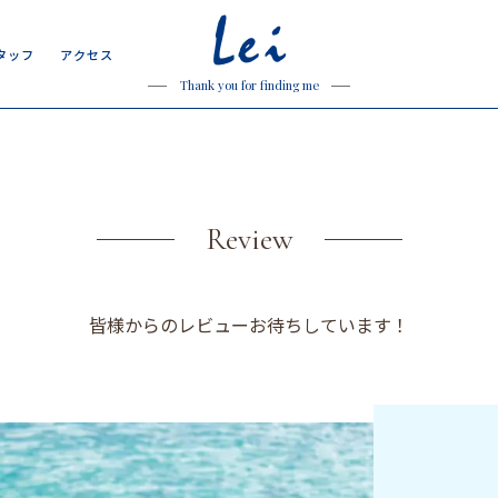
Lei
タ
ッ
フ
ア
ク
セ
ス
タ
ッ
フ
ア
ク
セ
ス
Thank you for finding me
Review
皆様からのレビューお待ちしています！