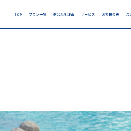
T
O
P
プ
ラ
ン
一
覧
選
ば
れ
る
理
由
サ
ー
ビ
ス
お
客
様
の
声
ス
T
O
P
プ
ラ
ン
一
覧
選
ば
れ
る
理
由
サ
ー
ビ
ス
お
客
様
の
声
ス