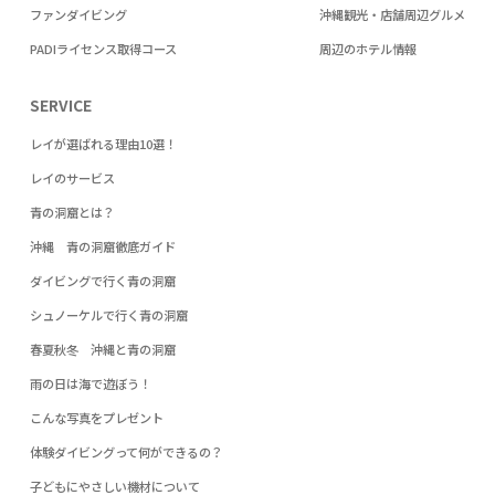
ファンダイビング
沖縄観光・店舗周辺グルメ
PADIライセンス取得コース
周辺のホテル情報
SERVICE
レイが選ばれる理由10選！
レイのサービス
青の洞窟とは？
沖縄 青の洞窟徹底ガイド
ダイビングで行く青の洞窟
シュノーケルで行く青の洞窟
春夏秋冬 沖縄と青の洞窟
雨の日は海で遊ぼう！
こんな写真をプレゼント
体験ダイビングって何ができるの？
子どもにやさしい機材について