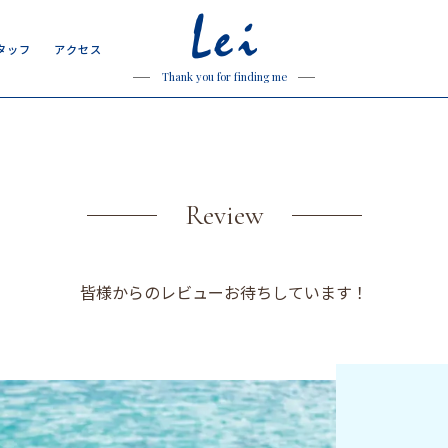
Lei
タ
ッ
フ
ア
ク
セ
ス
タ
ッ
フ
ア
ク
セ
ス
Thank you for finding me
Review
皆様からのレビューお待ちしています！