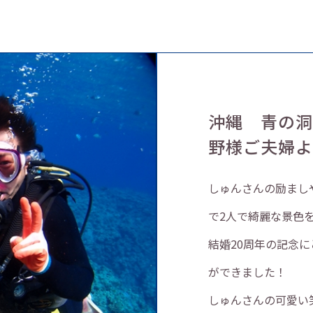
沖縄 青の
野様ご夫婦
しゅんさんの励まし
で2人で綺麗な景色
結婚20周年の記念
ができました！
しゅんさんの可愛い