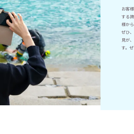
お客様
する誇
様から
ぜひ、
見が、
す。ぜ