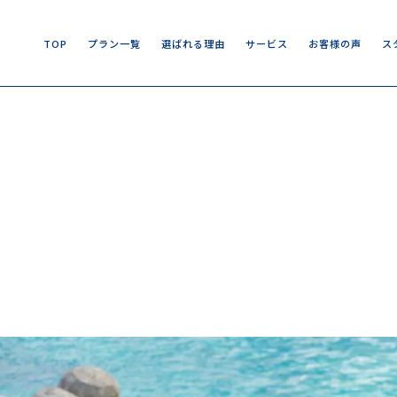
T
O
P
プ
ラ
ン
一
覧
選
ば
れ
る
理
由
サ
ー
ビ
ス
お
客
様
の
声
ス
T
O
P
プ
ラ
ン
一
覧
選
ば
れ
る
理
由
サ
ー
ビ
ス
お
客
様
の
声
ス