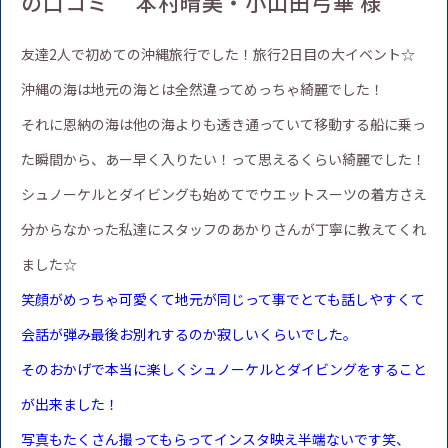
の口コミ 本村晴美・小山田弓華 様
友達2人で初めての沖縄旅行でした！旅行2日目の大イベント☆
沖縄の海は地元の海とは全然違ってめっちゃ綺麗でした！
それに恩納の海は他の海よりも透き通っていて移動する船に乗っ
た瞬間から、あー早く入りたい！って思えるくらい綺麗でした！
シュノーケルとダイビングも始めてでウエットスーツの着方さえ
分からなかった私達にスタッフのあかりさんが丁寧に教えてくれ
ました☆
笑顔がめっちゃ可愛くて地元が同じって事でとても話しやすくて
会話が弾み最後お別れするのか寂しいくらいでした。
そのおかげで本当に楽しくシュノーケルとダイビングをすること
が出来ました！
写真もたくさん撮ってもらってインスタ映え半端ないです笑、