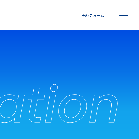
予
約
フ
ォ
ー
ム
予
約
フ
ォ
ー
ム