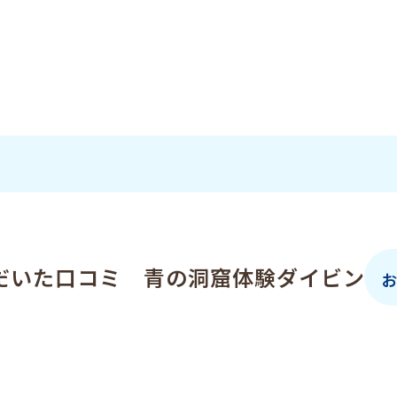
イレも清潔でした。 仕事ばっかだったので久しぶりに癒され
と思い […]
だいた口コミ 青の洞窟体験ダイビン