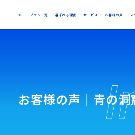
T
O
P
プ
ラ
ン
一
覧
選
ば
れ
る
理
由
サ
ー
ビ
ス
お
客
様
の
声
ス
T
O
P
プ
ラ
ン
一
覧
選
ば
れ
る
理
由
サ
ー
ビ
ス
お
客
様
の
声
ス
お客様の声│青の洞